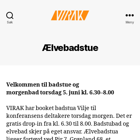
VIRAK
Søk
Meny
Ælvebadstue
Velkommen til badstue og
morgenbad torsdag 5. juni kl. 6.30–8.00
VIRAK har booket badstua Vilje til
konferansens deltakere torsdag morgen. Det er
gratis drop-in fra kl. 6.30 til 8.00. Badstubad og
elvebad skjer på eget ansvar. Ælvebadstua
ligger fortøyd ved Pir 7, Grønland 68, et