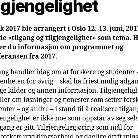
ilgjengelighet
k 2017 ble arrangert i Oslo 12.-13. juni, 201
e «tilgang og tilgjengelighet» som tema. 
ner du informasjon om programmet og
eransen fra 2017.
ang handler idag om at forskere og studenter 
enheten for øvrig – skal ha friest mulig adgan
ige kilder og annen informasjon. Tilgjengelig
ler om løsninger og tjenester som setter fors
enter – og andre – i stand til å realisere tilga
jengelighet er ikke noe som oppstår av seg sel
ilgang er gitt. Tilgjengeliggjøring som mål for
iotekets utviklingsarbeid og daglige drift utlø