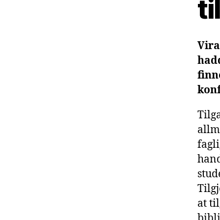
t
Vira
hadd
fin
konf
Tilg
allm
fagl
hand
stud
Tilg
at t
bibl