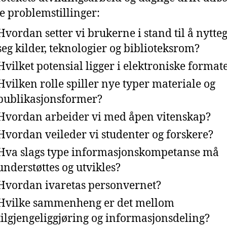
e problemstillinger:
Hvordan setter vi brukerne i stand til å nytte
seg kilder, teknologier og biblioteksrom?
Hvilket potensial ligger i elektroniske format
Hvilken rolle spiller nye typer materiale og
publikasjonsformer?
Hvordan arbeider vi med åpen vitenskap?
Hvordan veileder vi studenter og forskere?
Hva slags type informasjonskompetanse må
understøttes og utvikles?
Hvordan ivaretas personvernet?
Hvilke sammenheng er det mellom
tilgjengeliggjøring og informasjonsdeling?