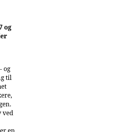
7 og
Her
– og
g til
het
kere,
ngen.
v ved
ser en