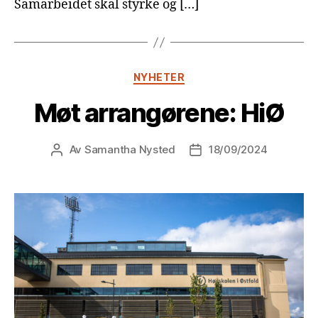
Samarbeidet skal styrke og […]
Kategorier
NYHETER
Møt arrangørene: HiØ
Av
Samantha Nysted
18/09/2024
Innleggsforfatter
Publiseringsdato