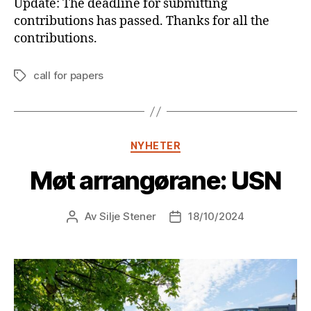
Update: The deadline for submitting
contributions has passed. Thanks for all the
contributions.
call for papers
Stikkord
Kategorier
NYHETER
Møt arrangørane: USN
Av
Silje Stener
18/10/2024
Innleggsforfatter
Publiseringsdato