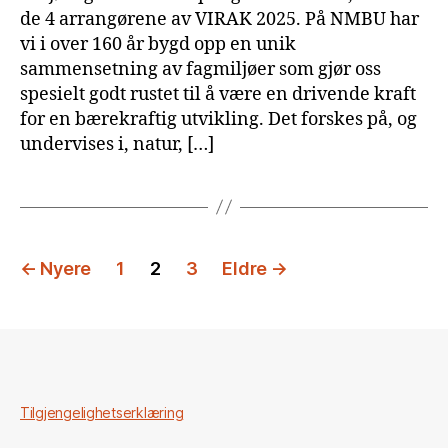
de 4 arrangørene av VIRAK 2025. På NMBU har
vi i over 160 år bygd opp en unik
sammensetning av fagmiljøer som gjør oss
spesielt godt rustet til å være en drivende kraft
for en bærekraftig utvikling. Det forskes på, og
undervises i, natur, […]
Sidepaginering
←
Nyere
1
2
3
Eldre
→
Tilgjengelighetserklæring