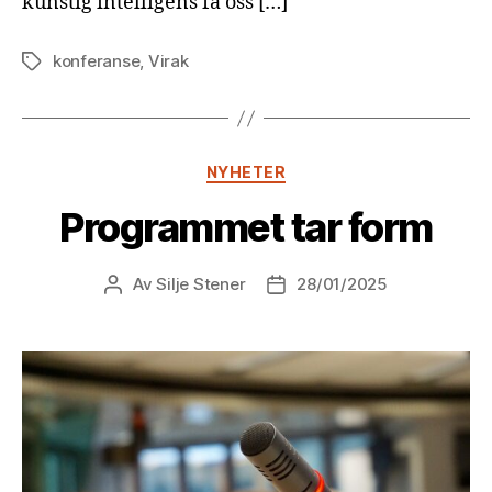
kunstig intelligens få oss […]
konferanse
,
Virak
Stikkord
Kategorier
NYHETER
Programmet tar form
Av
Silje Stener
28/01/2025
Innleggsforfatter
Publiseringsdato