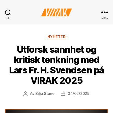
VIRAK
Søk
Meny
Kategorier
NYHETER
Utforsk sannhet og
kritisk tenkning med
Lars Fr. H. Svendsen på
VIRAK 2025
Av
Silje Stener
04/02/2025
Innleggsforfatter
Publiseringsdato