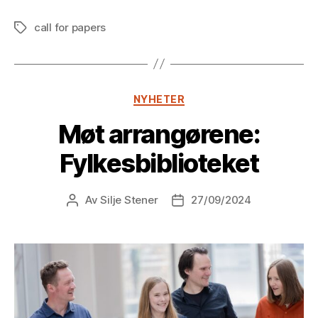
call for papers
Stikkord
Kategorier
NYHETER
Møt arrangørene:
Fylkesbiblioteket
Av
Silje Stener
27/09/2024
Innleggsforfatter
Publiseringsdato