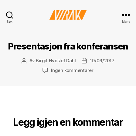
VIRAK
Søk
Meny
Presentasjon fra konferansen
Av
Birgit Hvoslef Dahl
19/06/2017
Innleggsforfatter
Publiseringsdato
til
Ingen kommentarer
Presentasjon
fra
konferansen
Legg igjen en kommentar