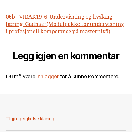
VIRAK19_6_Undervis
og
livslang
06b - VIRAK19_6_Undervisning og livslang
læring_Gadmar
læring_Gadmar (Modulpakke for undervisning
(Modulpakke
i profesjonell kompetanse på masternivå)
for
undervisning
i
Legg igjen en kommentar
profesjonell
kompetanse
på
masternivå)
Du må være
innlogget
for å kunne kommentere.
Tilgjengelighetserklæring