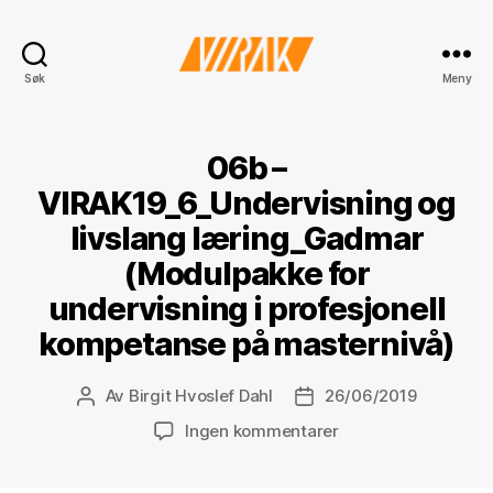
VIRAK
Søk
Meny
06b –
VIRAK19_6_Undervisning og
livslang læring_Gadmar
(Modulpakke for
undervisning i profesjonell
kompetanse på masternivå)
Av
Birgit Hvoslef Dahl
26/06/2019
Innleggsforfatter
Publiseringsdato
til
Ingen kommentarer
06b
–