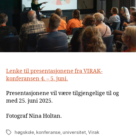
Lenke til presentasjonene fra VIRAK-
konferansen 4. – 5. juni.
Presentasjonene vil være tilgjengelige til og
med 25. juni 2025.
Fotograf Nina Holtan.
høgskole
,
konferanse
,
universitet
,
Virak
Stikkord