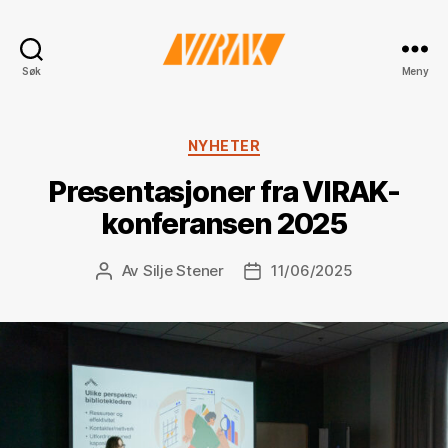
VIRAK
Søk
Meny
Kategorier
NYHETER
Presentasjoner fra VIRAK-
konferansen 2025
Av
Silje Stener
11/06/2025
Innleggsforfatter
Publiseringsdato